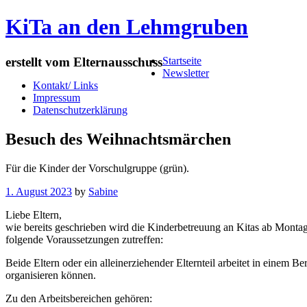
KiTa an den Lehmgruben
Menu
Skip
erstellt vom Elternausschuss
Startseite
to
Newsletter
content
Kontakt/ Links
Impressum
Datenschutzerklärung
Besuch des Weihnachtsmärchen
Für die Kinder der Vorschulgruppe (grün).
1. August 2023
by
Sabine
Post
«
Next
Liebe Eltern,
Previous
Post
navigation
wie bereits geschrieben wird die Kinderbetreuung an Kitas ab Montag,
Post
»
folgende Voraussetzungen zutreffen:
Beide Eltern oder ein alleinerziehender Elternteil arbeitet in einem B
organisieren können.
Zu den Arbeitsbereichen gehören: